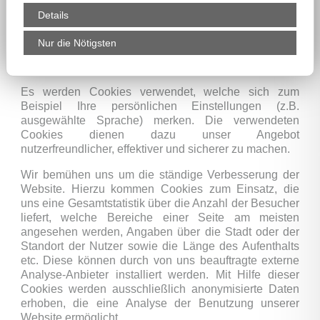
dieser Website eingeschränkt sein. Cookies richten auf
Details
Ihrem Rechner keinen Schaden an und können keine
Viren enthalten.
Nur die Nötigsten
Welche Cookies werden genutzt?
Es werden Cookies verwendet, welche sich zum
Beispiel Ihre persönlichen Einstellungen (z.B.
ausgewählte Sprache) merken. Die verwendeten
Cookies dienen dazu unser Angebot
nutzerfreundlicher, effektiver und sicherer zu machen.
Wir bemühen uns um die ständige Verbesserung der
Website. Hierzu kommen Cookies zum Einsatz, die
uns eine Gesamtstatistik über die Anzahl der Besucher
liefert, welche Bereiche einer Seite am meisten
angesehen werden, Angaben über die Stadt oder der
Standort der Nutzer sowie die Länge des Aufenthalts
etc. Diese können durch von uns beauftragte externe
Analyse-Anbieter installiert werden. Mit Hilfe dieser
Cookies werden ausschließlich anonymisierte Daten
erhoben, die eine Analyse der Benutzung unserer
Website ermöglicht.