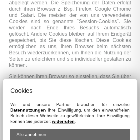
abgelegt werden. Die Speicherung der Daten erfolgt
durch ihren Browser z. Bsp. Firefox, Google Chrome
und Safari. Die meisten der von uns verwendeten
Cookies sind so genannte "Session-Cookies". Sie
werden nach Ende Ihres Besuchs automatisch
gelöscht. Andere Cookies bleiben auf Ihrem Endgerät
gespeichert, bis Sie diese löschen. Diese Cookies
ermöglichen es uns, Ihren Browser beim nächsten
Besuch wiederzuerkennen, um Ihnen die Nutzung der
Seiten zu erleichtern und sie individueller gestalten zu
können.
Sie können Ihren Browser so einstellen, dass Sie über
das Setzen von Cookies informiert werden und
Cookies nur im Einzelfall erlauben, die Annahme von
Cookies
Cookies für bestimmte Fälle oder generell
ausschließen sowie das automatische Löschen der
Wir und unsere Partner brauchen für einzelne
Cookies beim Schließen des Browser aktivieren. Eine
Datennutzungen
Ihre Einwilligung, um den einwandfreien
Anleitung für die Verwaltung von Cookies auf Ihrem
Betrieb dieser Webseite zu gewährleisten. Ihre Einwilligung
Browser finden Sie in der Regel unter der Hilfe-
können Sie jederzeit
widerrufen
.
Funktion des Browsers oder in der
Bedienungsanleitung Ihres Smartphones. Bei der
Alle annehmen
Deaktivierung von Cookies kann die Funktionalität